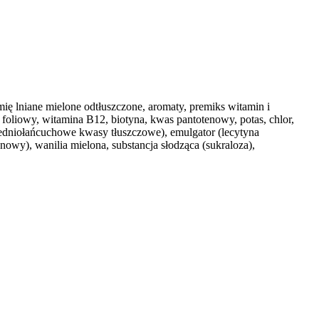
ię lniane mielone odtłuszczone, aromaty, premiks witamin i
foliowy, witamina B12, biotyna, kwas pantotenowy, potas, chlor,
edniołańcuchowe kwasy tłuszczowe), emulgator (lecytyna
nowy), wanilia mielona, substancja słodząca (sukraloza),