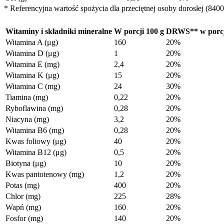
* Referencyjna wartość spożycia dla przeciętnej osoby dorosłej (8400 
Witaminy i składniki mineralne
W porcji 100 g
DRWS** w porcj
Witamina A (μg)
160
20%
Witamina D (μg)
1
20%
Witamina E (mg)
2,4
20%
Witamina K (μg)
15
20%
Witamina C (mg)
24
30%
Tiamina (mg)
0,22
20%
Ryboflawina (mg)
0,28
20%
Niacyna (mg)
3,2
20%
Witamina B6 (mg)
0,28
20%
Kwas foliowy (μg)
40
20%
Witamina B12 (μg)
0,5
20%
Biotyna (μg)
10
20%
Kwas pantotenowy (mg)
1,2
20%
Potas (mg)
400
20%
Chlor (mg)
225
28%
Wapń (mg)
160
20%
Fosfor (mg)
140
20%