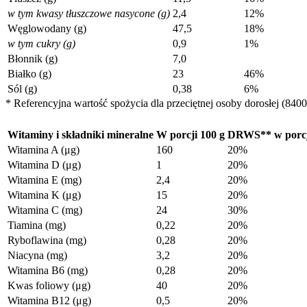
w tym kwasy tłuszczowe nasycone (g)
2,4
12%
Węglowodany (g)
47,5
18%
w tym cukry (g)
0,9
1%
Błonnik (g)
7,0
Białko (g)
23
46%
Sól (g)
0,38
6%
* Referencyjna wartość spożycia dla przeciętnej osoby dorosłej (8400 
Witaminy i składniki mineralne
W porcji 100 g
DRWS** w porcj
Witamina A (μg)
160
20%
Witamina D (μg)
1
20%
Witamina E (mg)
2,4
20%
Witamina K (μg)
15
20%
Witamina C (mg)
24
30%
Tiamina (mg)
0,22
20%
Ryboflawina (mg)
0,28
20%
Niacyna (mg)
3,2
20%
Witamina B6 (mg)
0,28
20%
Kwas foliowy (μg)
40
20%
Witamina B12 (μg)
0,5
20%