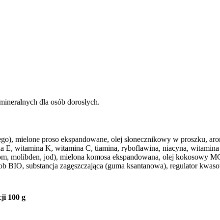
mineralnych dla osób dorosłych.
wego), mielone proso ekspandowane, olej słonecznikowy w proszku, aro
 E, witamina K, witamina C, tiamina, ryboflawina, niacyna, witamina
chrom, molibden, jod), mielona komosa ekspandowana, olej kokosowy M
karob BIO, substancja zagęszczająca (guma ksantanowa), regulator kwas
i 100 g