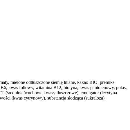
maty, mielone odtłuszczone siemię lniane, kakao BIO, premiks
 B6, kwas foliowy, witamina B12, biotyna, kwas pantotenowy, potas,
CT (średniołańcuchowe kwasy tłuszczowe), emulgator (lecytyna
owości (kwas cytrynowy), substancja słodząca (sukraloza),