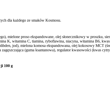
wczych dla każdego ze smaków Kosmosu.
ego), mielone proso ekspandowane, olej słonecznikowy w proszku, siem
na K, witamina C, tiamina, ryboflawina, niacyna, witamina B6, kwas 
molibden, jod), mielona komosa ekspandowana, olej kokosowy MCT (śr
cja zagęszczająca (guma ksantanowa), regulator kwasowości (kwas cytry
i 100 g