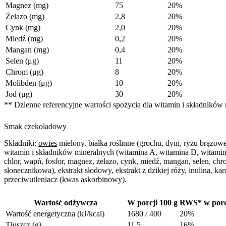
Magnez (mg)
75
20%
Żelazo (mg)
2,8
20%
Cynk (mg)
2,0
20%
Miedź (mg)
0,2
20%
Mangan (mg)
0,4
20%
Selen (μg)
11
20%
Chrom (μg)
8
20%
Molibden (μg)
10
20%
Jod (μg)
30
20%
** Dzienne referencyjne wartości spożycia dla witamin i składników 
Smak czekoladowy
Składniki:
owies
mielony, białka roślinne (grochu, dyni, ryżu brązo
witamin i składników mineralnych (witamina A, witamina D, witamina
chlor, wapń, fosfor, magnez, żelazo, cynk, miedź, mangan, selen, 
słonecznikowa), ekstrakt słodowy, ekstrakt z dzikiej róży, inulina, 
przeciwutleniacz (kwas askorbinowy).
Wartość odżywcza
W porcji 100 g
RWS* w porcj
Wartość energetyczna (kJ/kcal)
1680 / 400
20%
Tłuszcz (g)
11,5
16%