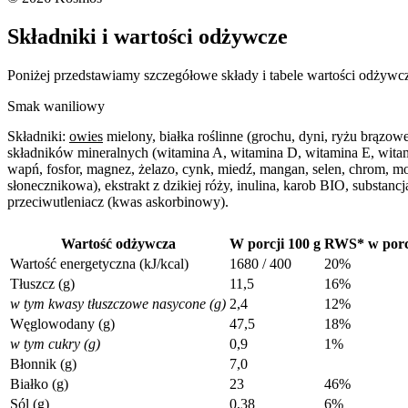
Składniki i wartości odżywcze
Poniżej przedstawiamy szczegółowe składy i tabele wartości odży
Smak waniliowy
Składniki:
owies
mielony, białka roślinne (grochu, dyni, ryżu brązow
składników mineralnych (witamina A, witamina D, witamina E, witami
wapń, fosfor, magnez, żelazo, cynk, miedź, mangan, selen, chrom, 
słonecznikowa), ekstrakt z dzikiej róży, inulina, karob BIO, substan
przeciwutleniacz (kwas askorbinowy).
Wartość odżywcza
W porcji 100 g
RWS* w porcj
Wartość energetyczna (kJ/kcal)
1680 / 400
20%
Tłuszcz (g)
11,5
16%
w tym kwasy tłuszczowe nasycone (g)
2,4
12%
Węglowodany (g)
47,5
18%
w tym cukry (g)
0,9
1%
Błonnik (g)
7,0
Białko (g)
23
46%
Sól (g)
0,38
6%